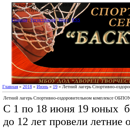
Воскресенье, 09.08.2026, 10:14
Приветствую Вас
Гость
Главная
|
Регистрация
|
Вход
|
RSS
Главная
»
2018
»
Июнь
»
19
» Летний лагерь Спортивно-оздор
Летний лагерь Спортивно-оздоровительном комплексе ОБПОУ
С 1 по 18 июня 19 юных б
до 12 лет провели летние